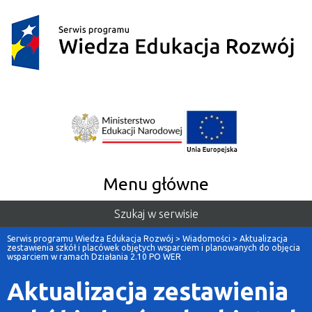
Menu główne
Szukaj w serwisie
Serwis programu Wiedza Edukacja Rozwój
>
Wiadomości
>
Aktualizacja
zestawienia szkół i placówek objętych wsparciem i planowanych do objęcia
wsparciem w ramach Działania 2.10 PO WER
Aktualizacja zestawienia