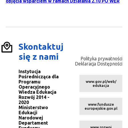
objęcia wsparciem w ramach Działania 2.10 PO WER
Skontaktuj
się z nami
Polityka prywatności
Deklaracja Dostępności
Instytucja
Pośrednicząca dla
Programu
www.gov.pl/web/
edukacja
Operacyjnego
Wiedza Edukacja
Rozwój 2014 -
2020
www.fundusze
Ministerstwo
europejskie.gov.pl
Edukacji
Narodowej
Departament
www.rozwoj
Funduszy