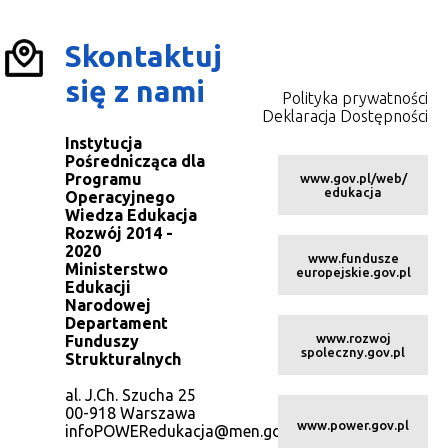
Skontaktuj
się z nami
Polityka prywatności
Deklaracja Dostępności
Instytucja
Pośrednicząca dla
Programu
www.gov.pl/web/
edukacja
Operacyjnego
Wiedza Edukacja
Rozwój 2014 -
2020
www.fundusze
Ministerstwo
europejskie.gov.pl
Edukacji
Narodowej
Departament
www.rozwoj
Funduszy
spoleczny.gov.pl
Strukturalnych
al. J.Ch. Szucha 25
00-918 Warszawa
www.power.gov.pl
infoPOWERedukacja@men.gov.pl