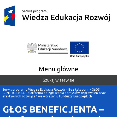
Menu główne
Szukaj w serwisie
Serwis programu Wiedza Edukacja Rozwój
>
Bez kategorii
>
GŁOS
BENEFICJENTA – platforma do zgłaszania pomysłów, usprawnień oraz
efektywnych rozwiązań we wdrażaniu Funduszy Europejskich
GŁOS BENEFICJENTA –