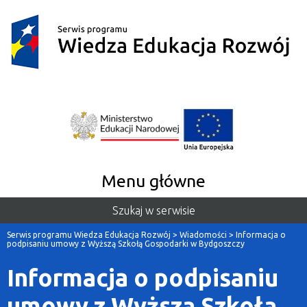
Menu główne
Szukaj w serwisie
Serwis programu Wiedza Edukacja Rozwój
>
Wiadomości
>
Informacja o
podpisaniu umowy z Wyższą Szkołą Gospodarki w Bydgoszczy
Informacja o podpisaniu
umowy z Wyższą Szkołą