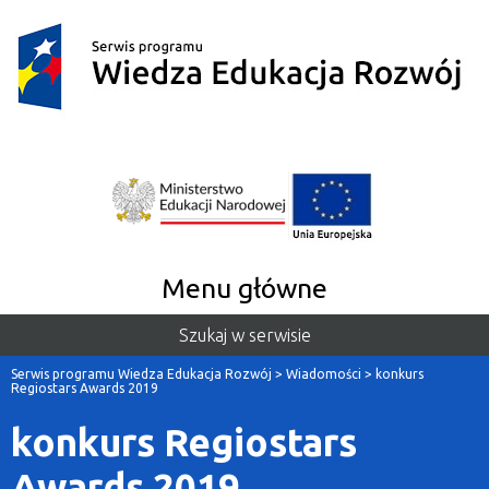
Menu główne
Szukaj w serwisie
Serwis programu Wiedza Edukacja Rozwój
>
Wiadomości
>
konkurs
Regiostars Awards 2019
konkurs Regiostars
Awards 2019