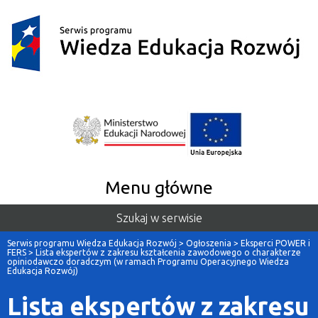
Menu główne
Szukaj w serwisie
Serwis programu Wiedza Edukacja Rozwój
>
Ogłoszenia
>
Eksperci POWER i
FERS
>
Lista ekspertów z zakresu kształcenia zawodowego o charakterze
opiniodawczo doradczym (w ramach Programu Operacyjnego Wiedza
Edukacja Rozwój)
Lista ekspertów z zakresu