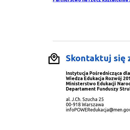
Skontaktuj się 
Instytucja Pośrednicząca d
Wiedza Edukacja Rozwój 201
Ministerstwo Edukacji Naro
Departament Funduszy Stru
al. J.Ch. Szucha 25
00-918 Warszawa
infoPOWERedukacja@men.gov