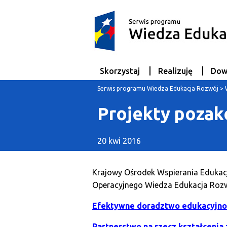
Skorzystaj
Realizuję
Dow
Serwis programu Wiedza Edukacja Rozwój
>
Projekty poza
20 kwi 2016
Krajowy Ośrodek Wspierania Edukacj
Operacyjnego Wiedza Edukacja Rozw
Efektywne doradztwo edukacyjno-
Partnerstwo na rzecz kształceni