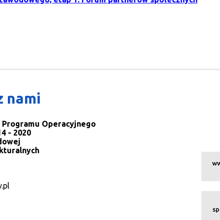
z nami
la Programu Operacyjnego
4 - 2020
dowej
kturalnych
ww
.pl
sp