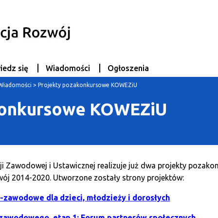
iedz się
Wiadomości
Ogłoszenia
Wiadomości
>
Projekty pozakonkursowe KOWEZiU
konkursowe KOWEZiU
i Zawodowej i Ustawicznej realizuje już dwa projekty poza
ój 2014-2020. Utworzone zostały strony projektów:
zawodowe dla dzieci, młodzieży i dorosłych
a zawodowego, etap 1: Forum partnerów społecznych