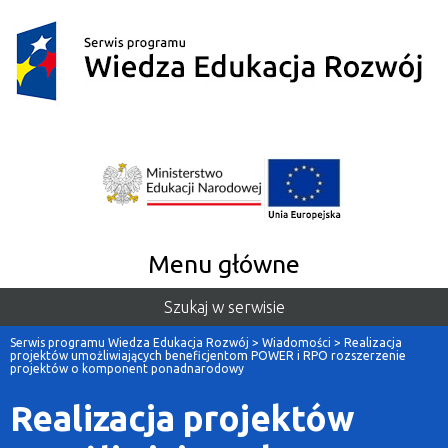
Menu główne
Szukaj w serwisie
Serwis programu Wiedza Edukacja Rozwój
>
Wiadomości
>
Realizacja
projektów umożliwiających beneficjentom POWER i RPO rozszerzenie
projektów o komponent ponadnarodowy
Realizacja projektów