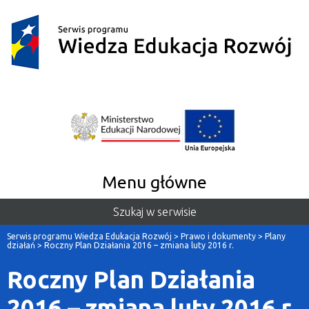
Menu główne
Szukaj w serwisie
Serwis programu Wiedza Edukacja Rozwój
>
Prawo i dokumenty
>
Plany
działań
>
Roczny Plan Działania 2016 – zmiana luty 2016 r.
Roczny Plan Działania
2016 – zmiana luty 2016 r.