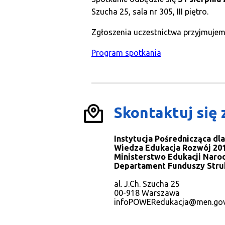
Szucha 25, sala nr 305, III piętro.
Zgłoszenia uczestnictwa przyjmujemy
Program spotkania
Skontaktuj się 
Instytucja Pośrednicząca d
Wiedza Edukacja Rozwój 201
Ministerstwo Edukacji Naro
Departament Funduszy Stru
al. J.Ch. Szucha 25
00-918 Warszawa
infoPOWERedukacja@men.gov