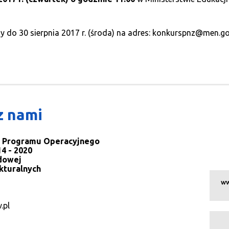
 do 30 sierpnia 2017 r. (środa) na adres: konkurspnz@men.go
z nami
la Programu Operacyjnego
4 - 2020
dowej
kturalnych
ww
.pl