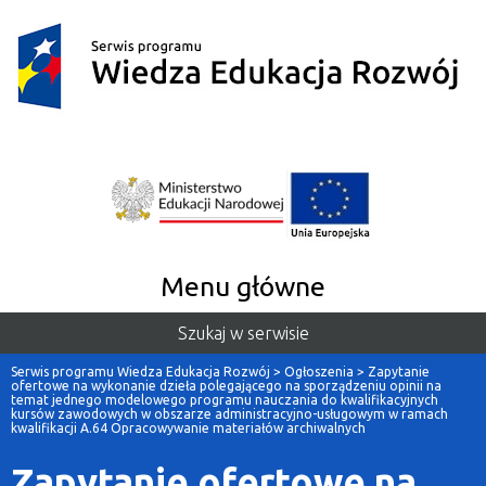
Menu główne
Szukaj w serwisie
Serwis programu Wiedza Edukacja Rozwój
>
Ogłoszenia
>
Zapytanie
ofertowe na wykonanie dzieła polegającego na sporządzeniu opinii na
temat jednego modelowego programu nauczania do kwalifikacyjnych
kursów zawodowych w obszarze administracyjno-usługowym w ramach
kwalifikacji A.64 Opracowywanie materiałów archiwalnych
Zapytanie ofertowe na