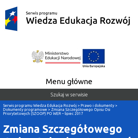
Menu główne
Szukaj w serwisie
Serwis programu Wiedza Edukacja Rozwój
>
Prawo i dokumenty
>
Dokumenty programowe
>
Zmiana Szczegółowego Opisu Osi
Priorytetowych (SZOOP) PO WER – lipiec 2017
Zmiana Szczegółowego