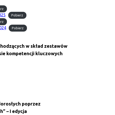
erz
025
Pobierz
erz
2024
Pobierz
wchodzących w skład zestawów
sie kompetencji kluczowych
 dorosłych poprzez
 – I edycja