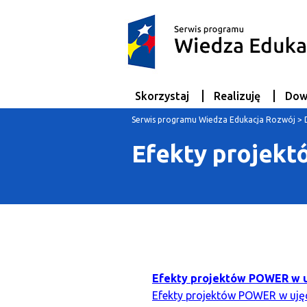
Skorzystaj
Realizuję
Dow
Serwis programu Wiedza Edukacja Rozwój
>
Efekty projek
Efekty projektów POWER w uję
Efekty projektów POWER w ujęc