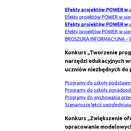
Efekty projektów POWER w uję
Efekty projektów POWER w ujęc
Efekty projektów POWER w uję
Efekty projektów POWER w ujęc
BROSZURA INFORMACYJNA – Ef
Konkurs „Tworzenie prog
narzędzi edukacyjnych w
uczniów niezbędnych do p
Programy do szkoły podstawo
Programy do szkoły ponadpo
Programy do wychowania prze
Scenariusze lekcji uwzględniaj
Konkurs „Zwiększenie ofe
opracowanie modelowych