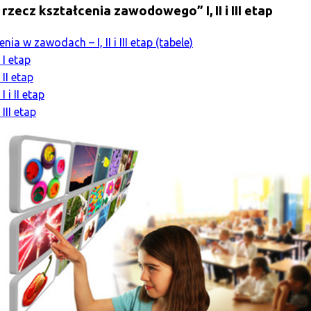
zecz kształcenia zawodowego” I, II i III etap
 w zawodach – I, II i III etap (tabele)
I etap
II etap
 i II etap
III etap