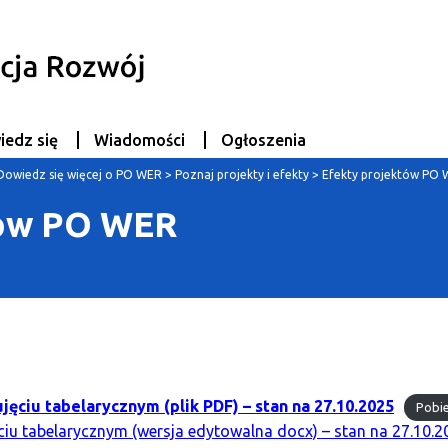
iedz się
Wiadomości
Ogłoszenia
Dowiedz się więcej o PO WER
>
Poznaj projekty i efekty
>
Efekty projektów PO
tów PO WER
ciu tabelarycznym (plik PDF) – stan na 27.10.2025
Pobi
iu tabelarycznym (wersja edytowalna docx) – stan na 27.10.2