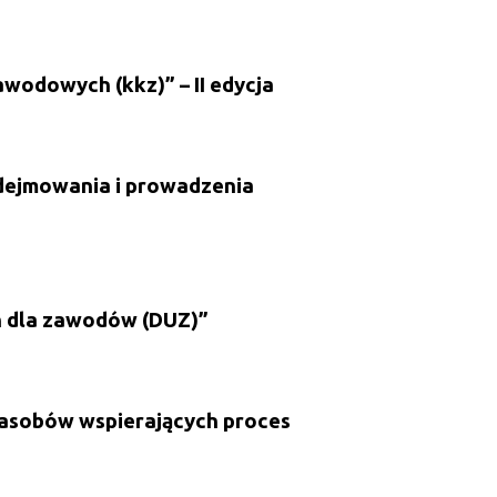
odowych (kkz)” – II edycja
dejmowania i prowadzenia
 dla zawodów (DUZ)”
zasobów wspierających proces