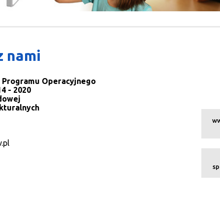
z nami
la Programu Operacyjnego
4 - 2020
dowej
kturalnych
ww
.pl
sp