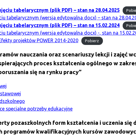
ciu tabelarycznym (plik PDF) – stan na 28.04.2025
Pobi
iu tabelarycznym (wersja edytowalna docx) – stan na 28.04.2
ciu tabelarycznym (plik PDF) – stan na 15.02.2024
Pobi
iu tabelarycznym (wersja edytowalna docx) -, stan na 15.02.
ekty projektów POWER 2014-2020
Pobierz
ramów nauczania oraz scenariuszy lekcji i zajęć 
spierających proces kształcenia ogólnego w zakre
oruszania się na rynku pracy”
wej
dstawowej
dszkolnego
ące specjalne potrzeby edukacyjne
rty pozaszkolnych form kształcenia i uczenia się
 programów kwalifikacyjnych kursów zawodowych”