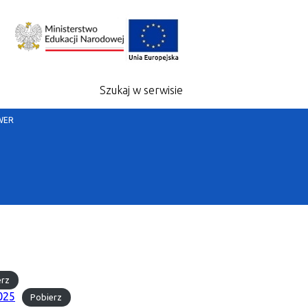
Szukaj w serwisie
 WER
erz
025
Pobierz