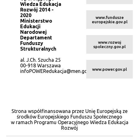
Wiedza Edukacja
Rozwój 2014 -
2020
www.fundusze
Ministerstwo
europejskie.gov.pl
Edukacji
Narodowej
Departament
www.rozwoj
Funduszy
spoleczny.gov.pl
Strukturalnych
al. J.Ch. Szucha 25
00-918 Warszawa
www.power.gov.pl
infoPOWERedukacja@men.gov.pl
Strona współfinansowana przez Unię Europejską ze
środków Europejskiego Funduszu Społecznego
w ramach Programu Operacyjnego Wiedza Edukacja
Rozwój