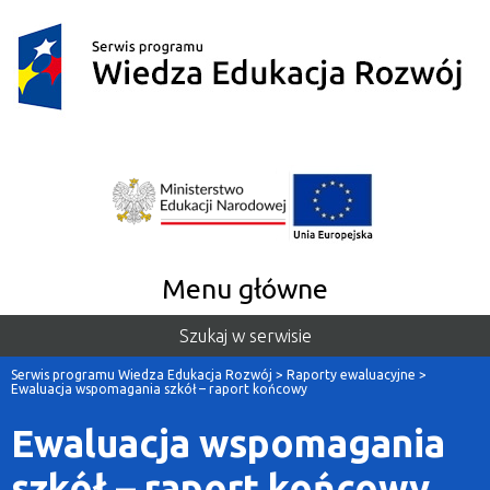
Menu główne
Szukaj w serwisie
Serwis programu Wiedza Edukacja Rozwój
>
Raporty ewaluacyjne
>
Ewaluacja wspomagania szkół – raport końcowy
Ewaluacja wspomagania
szkół – raport końcowy