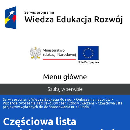
Menu główne
Szukaj w serwisie
Serwis programu Wiedza Edukacja Rozwój
>
Ogłoszenia naborów
>
Wsparcie tworzenia sieci szkół ćwiczeń (Szkoły ćwiczeń)
>
Częściowa lista
projektów wybranych do dofinansowania nr 3 Runda I
Częściowa lista