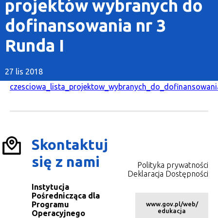
projektów wybranych do
dofinansowania nr 3
Runda I
27 lis 2018
czesciowa_lista_projektow_wybranych_do_dofinansowani
Skontaktuj
się z nami
Polityka prywatności
Deklaracja Dostępności
Instytucja
Pośrednicząca dla
Programu
www.gov.pl/web/
edukacja
Operacyjnego