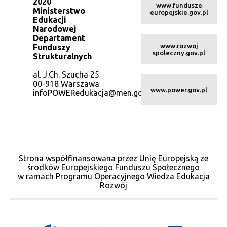
2020
www.fundusze
Ministerstwo
europejskie.gov.pl
Edukacji
Narodowej
Departament
www.rozwoj
Funduszy
spoleczny.gov.pl
Strukturalnych
al. J.Ch. Szucha 25
00-918 Warszawa
www.power.gov.pl
infoPOWERedukacja@men.gov.pl
Strona współfinansowana przez Unię Europejską ze
środków Europejskiego Funduszu Społecznego
w ramach Programu Operacyjnego Wiedza Edukacja
Rozwój