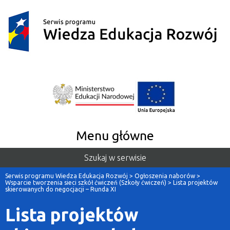
Menu główne
Szukaj w serwisie
Serwis programu Wiedza Edukacja Rozwój
>
Ogłoszenia naborów
>
Wsparcie tworzenia sieci szkół ćwiczeń (Szkoły ćwiczeń)
>
Lista projektów
skierowanych do negocjacji – Runda XI
Lista projektów