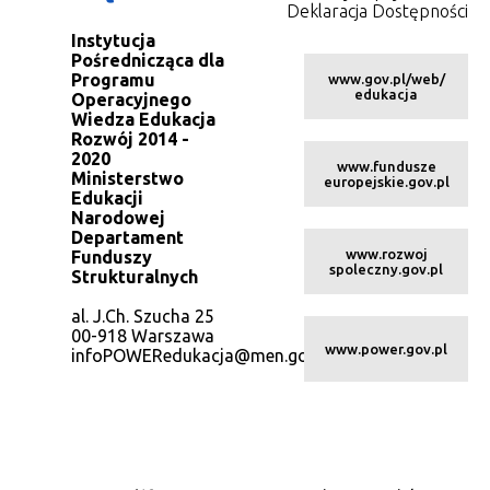
Deklaracja Dostępności
Instytucja
Pośrednicząca dla
Programu
www.gov.pl/web/
edukacja
Operacyjnego
Wiedza Edukacja
Rozwój 2014 -
2020
www.fundusze
Ministerstwo
europejskie.gov.pl
Edukacji
Narodowej
Departament
www.rozwoj
Funduszy
spoleczny.gov.pl
Strukturalnych
al. J.Ch. Szucha 25
00-918 Warszawa
www.power.gov.pl
infoPOWERedukacja@men.gov.pl