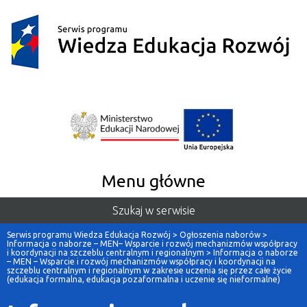
Menu główne
Szukaj w serwisie
Serwis programu Wiedza Edukacja Rozwój
>
Ogłoszenia naborów
>
Informacja o naborze – MEN– Wsparcie i rozwój mechanizmów współpracy
i koordynacji na szczeblu centralnym i regionalnym
>
Informacja o naborze
– MEN – Wsparcie i rozwój mechanizmów współpracy i koordynacji na
szczeblu centralnym i regionalnym w zakresie uczenia się przez całe życie
(edukacja formalna, edukacja pozaformalna i uczenie się nieformalne)