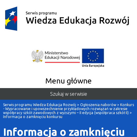
Menu główne
Szukaj w serwisie
Serwis programu Wiedza Edukacja Rozwój
>
Ogłoszenia naborów
>
Konkurs
- Wypracowanie i upowszechnienie przykładowych rozwiązań w zakresie
współpracy szkół zawodowych z wyższymi – II edycja (współpraca szkół II)
>
Informacja o zamknięciu konkursu
Informacja o zamknięciu