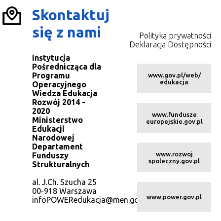
Skontaktuj
się z nami
Polityka prywatności
Deklaracja Dostępności
Instytucja
Pośrednicząca dla
Programu
www.gov.pl/web/
edukacja
Operacyjnego
Wiedza Edukacja
Rozwój 2014 -
2020
www.fundusze
Ministerstwo
europejskie.gov.pl
Edukacji
Narodowej
Departament
www.rozwoj
Funduszy
spoleczny.gov.pl
Strukturalnych
al. J.Ch. Szucha 25
00-918 Warszawa
www.power.gov.pl
infoPOWERedukacja@men.gov.pl