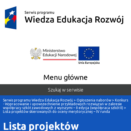
Menu główne
Szukaj w serwisie
Serwis programu Wiedza Edukacja Rozwój
>
Ogłoszenia naborów
>
Konkurs
- Wypracowanie i upowszechnienie przykładowych rozwiązań w zakresie
współpracy szkół zawodowych z wyższymi – II edycja (współpraca szkół II)
>
Lista projektów skierowanych do oceny merytorycznej – IV runda
Lista projektów