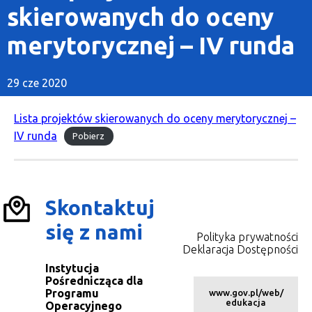
skierowanych do oceny
merytorycznej – IV runda
29 cze 2020
Lista projektów skierowanych do oceny merytorycznej –
IV runda
Pobierz
Skontaktuj
się z nami
Polityka prywatności
Deklaracja Dostępności
Instytucja
Pośrednicząca dla
Programu
www.gov.pl/web/
edukacja
Operacyjnego