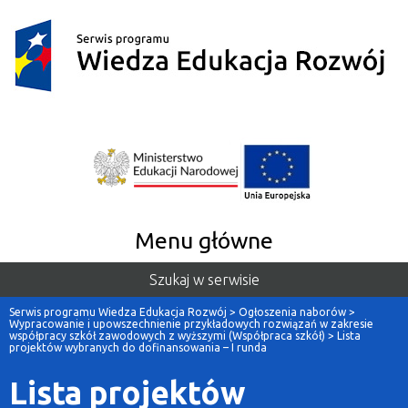
Menu główne
Szukaj w serwisie
Serwis programu Wiedza Edukacja Rozwój
>
Ogłoszenia naborów
>
Wypracowanie i upowszechnienie przykładowych rozwiązań w zakresie
współpracy szkół zawodowych z wyższymi (Współpraca szkół)
>
Lista
projektów wybranych do dofinansowania – I runda
Lista projektów