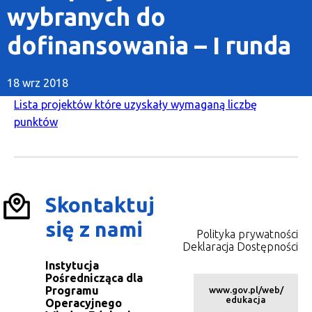
wybranych do
dofinansowania – I runda
18 wrz 2018
Lista projektów które uzyskały wymaganą liczbę
punktów
Skontaktuj
się z nami
Polityka prywatności
Deklaracja Dostępności
Instytucja
Pośrednicząca dla
Programu
www.gov.pl/web/
edukacja
Operacyjnego