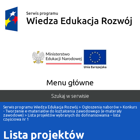
Menu główne
Szukaj w serwisie
Serwis programu Wiedza Edukacja Rozwój
>
Ogłoszenia naborów
>
Konkurs
- Tworzenie e-materiałów do kształcenia zawodowego (e-materały
zawodowe)
>
Lista projektów wybranych do dofinansowania – lista
częściowa nr 1
Lista projektów