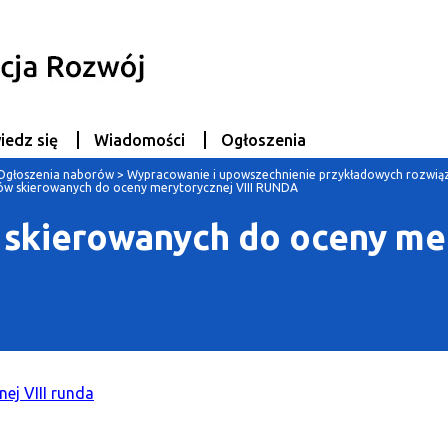
iedz się
Wiadomości
Ogłoszenia
Ogłoszenia naborów
>
Wypracowanie i upowszechnienie przykładowych rozwią
ków skierowanych do oceny merytorycznej VIII RUNDA
 skierowanych do oceny mer
ej VIII runda