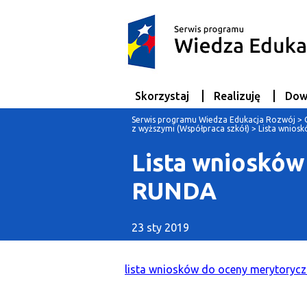
Skorzystaj
Realizuję
Dow
Serwis programu Wiedza Edukacja Rozwój
>
z wyższymi (Współpraca szkół)
>
Lista wnios
Lista wniosków
RUNDA
23 sty 2019
lista wniosków do oceny merytoryczn