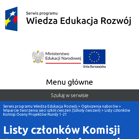
Menu główne
Szukaj w serwisie
Serwis programu Wiedza Edukacja Rozwój
>
Ogłoszenia naborów
>
Wsparcie tworzenia sieci szkół ćwiczeń (Szkoły ćwiczeń)
>
Listy członków
Komisji Oceny Projektów Rundy 1-21
Listy członków Komisji