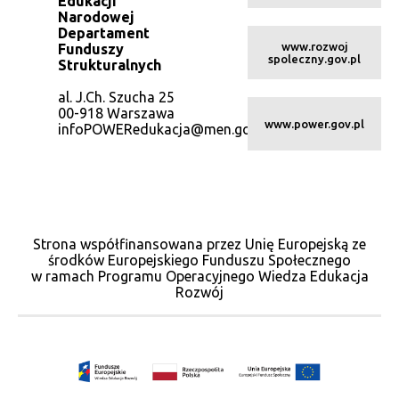
Edukacji
Narodowej
Departament
www.rozwoj
Funduszy
spoleczny.gov.pl
Strukturalnych
al. J.Ch. Szucha 25
00-918 Warszawa
www.power.gov.pl
infoPOWERedukacja@men.gov.pl
Strona współfinansowana przez Unię Europejską ze
środków Europejskiego Funduszu Społecznego
w ramach Programu Operacyjnego Wiedza Edukacja
Rozwój