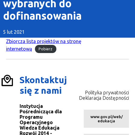
wybranych do
dofinansowania
5 lut 2021
Zbiorcza lista projektów na stronę
internetową
Pobierz
Skontaktuj
się z nami
Polityka prywatności
Deklaracja Dostępności
Instytucja
Pośrednicząca dla
Programu
www.gov.pl/web/
edukacja
Operacyjnego
Wiedza Edukacja
Rozwój 2014 -