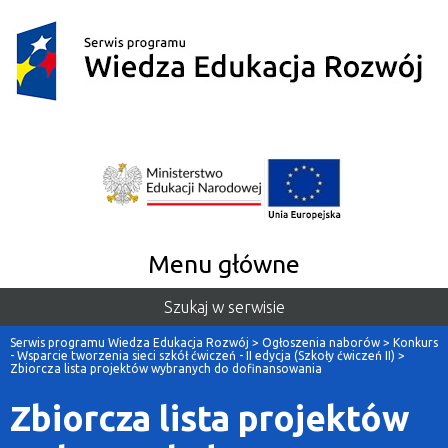
Menu główne
Szukaj w serwisie
Serwis programu Wiedza Edukacja Rozwój
>
Ogłoszenia naborów
>
Konkurs
- Wsparcie tworzenia sieci szkół ćwiczeń - II edycja (Szkoły ćwiczeń II)
>
Zbiorcza lista projektów wybranych do dofinansowania
Zbiorcza lista projektów