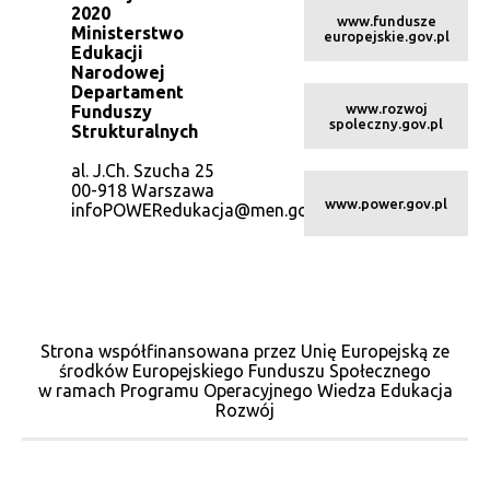
2020
www.fundusze
Ministerstwo
europejskie.gov.pl
Edukacji
Narodowej
Departament
www.rozwoj
Funduszy
spoleczny.gov.pl
Strukturalnych
al. J.Ch. Szucha 25
00-918 Warszawa
www.power.gov.pl
infoPOWERedukacja@men.gov.pl
Strona współfinansowana przez Unię Europejską ze
środków Europejskiego Funduszu Społecznego
w ramach Programu Operacyjnego Wiedza Edukacja
Rozwój