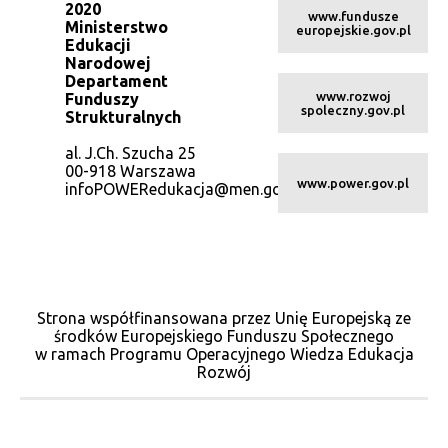
2020
www.fundusze
Ministerstwo
europejskie.gov.pl
Edukacji
Narodowej
Departament
www.rozwoj
Funduszy
spoleczny.gov.pl
Strukturalnych
al. J.Ch. Szucha 25
00-918 Warszawa
www.power.gov.pl
infoPOWERedukacja@men.gov.pl
Strona współfinansowana przez Unię Europejską ze
środków Europejskiego Funduszu Społecznego
w ramach Programu Operacyjnego Wiedza Edukacja
Rozwój