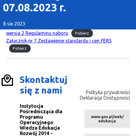
07.08.2023 r.
8 sie 2023
wersja 2 Regulaminu naboru
Pobierz
Załącznik nr 7 Zestawienie standardu i cen FERS
Pobierz
Skontaktuj
się z nami
Polityka prywatności
Deklaracja Dostępności
Instytucja
Pośrednicząca dla
Programu
www.gov.pl/web/
edukacja
Operacyjnego
Wiedza Edukacja
Rozwój 2014 -