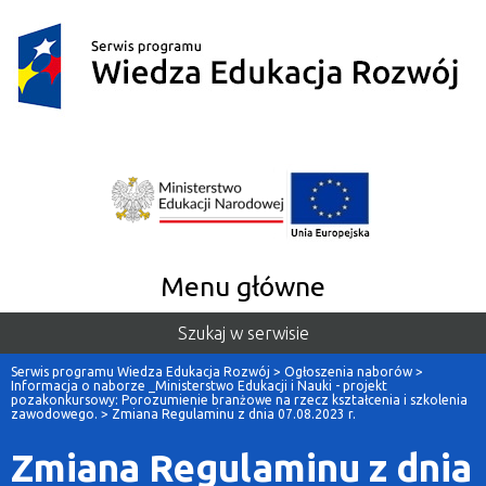
Menu główne
Szukaj w serwisie
Serwis programu Wiedza Edukacja Rozwój
>
Ogłoszenia naborów
>
Informacja o naborze _Ministerstwo Edukacji i Nauki - projekt
pozakonkursowy: Porozumienie branżowe na rzecz kształcenia i szkolenia
zawodowego.
>
Zmiana Regulaminu z dnia 07.08.2023 r.
Zmiana Regulaminu z dnia