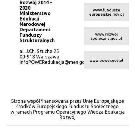
Rozwój 2014 -
2020
www.fundusze
Ministerstwo
europejskie.gov.pl
Edukacji
Narodowej
Departament
www.rozwoj
Funduszy
spoleczny.gov.pl
Strukturalnych
al. J.Ch. Szucha 25
00-918 Warszawa
www.power.gov.pl
infoPOWERedukacja@men.gov.pl
Strona współfinansowana przez Unię Europejską ze
środków Europejskiego Funduszu Społecznego
w ramach Programu Operacyjnego Wiedza Edukacja
Rozwój