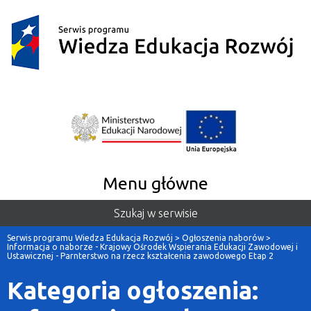
Menu główne
Szukaj w serwisie
Serwis programu Wiedza Edukacja Rozwój
>
Ogłoszenia naborów
>
Informacja o naborze - Krajowy Ośrodek Wspierania Edukacji Zawodowej i
Ustawicznej - Parnterstwo na rzecz kształcenia zawodowego Etap 2
Kategoria ogłoszenia: