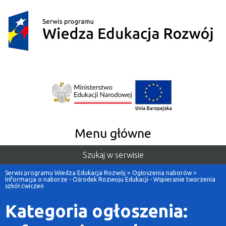
Menu główne
Szukaj w serwisie
Serwis programu Wiedza Edukacja Rozwój
>
Ogłoszenia naborów
>
Informacja o naborze - Ośrodek Rozwoju Edukacji - Wspieranie tworzenia
szkół ćwiczeń
Kategoria ogłoszenia: