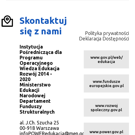
Skontaktuj
się z nami
Polityka prywatności
Deklaracja Dostępności
Instytucja
Pośrednicząca dla
Programu
www.gov.pl/web/
edukacja
Operacyjnego
Wiedza Edukacja
Rozwój 2014 -
2020
www.fundusze
Ministerstwo
europejskie.gov.pl
Edukacji
Narodowej
Departament
www.rozwoj
Funduszy
spoleczny.gov.pl
Strukturalnych
al. J.Ch. Szucha 25
00-918 Warszawa
www.power.gov.pl
infoPOWERedukacja@men.gov.pl