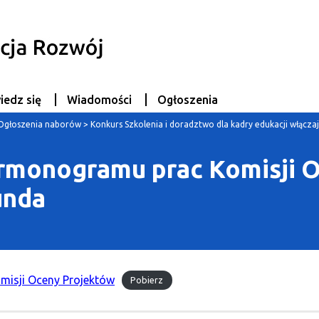
iedz się
Wiadomości
Ogłoszenia
Ogłoszenia naborów
>
Konkurs Szkolenia i doradztwo dla kadry edukacji włączaj
armonogramu prac Komisji 
unda
misji Oceny Projektów
Pobierz