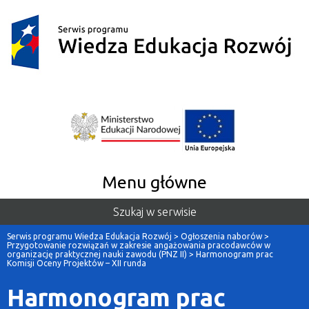
Menu główne
Szukaj w serwisie
Serwis programu Wiedza Edukacja Rozwój
>
Ogłoszenia naborów
>
Przygotowanie rozwiązań w zakresie angażowania pracodawców w
organizację praktycznej nauki zawodu (PNZ II)
>
Harmonogram prac
Komisji Oceny Projektów – XII runda
Harmonogram prac