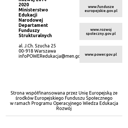
2020
www.fundusze
Ministerstwo
europejskie.gov.pl
Edukacji
Narodowej
Departament
www.rozwoj
Funduszy
spoleczny.gov.pl
Strukturalnych
al. J.Ch. Szucha 25
00-918 Warszawa
www.power.gov.pl
infoPOWERedukacja@men.gov.pl
Strona współfinansowana przez Unię Europejską ze
środków Europejskiego Funduszu Społecznego
w ramach Programu Operacyjnego Wiedza Edukacja
Rozwój