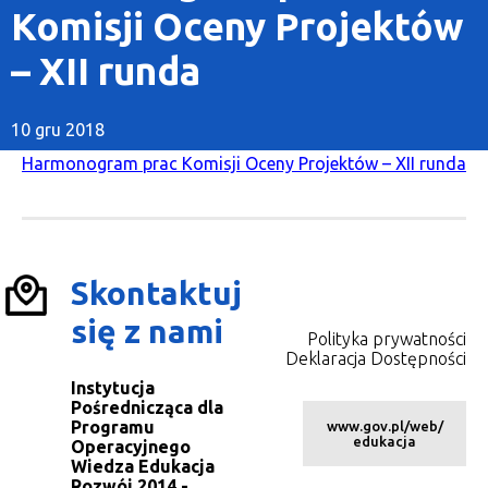
Komisji Oceny Projektów
– XII runda
10 gru 2018
Harmonogram prac Komisji Oceny Projektów – XII runda
Skontaktuj
się z nami
Polityka prywatności
Deklaracja Dostępności
Instytucja
Pośrednicząca dla
Programu
www.gov.pl/web/
edukacja
Operacyjnego
Wiedza Edukacja
Rozwój 2014 -