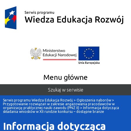
Menu główne
Szukaj w serwisie
Serwis programu Wiedza Edukacja Rozwój
>
Ogłoszenia naborów
>
Przygotowanie rozwiązań w zakresie angażowania pracodawców w
organizację praktycznej nauki zawodu (PNZ II)
>
Informacja dotycząca
składania wniosków w XII rundzie konkursu – dostępne branże
Informacja dotycząca