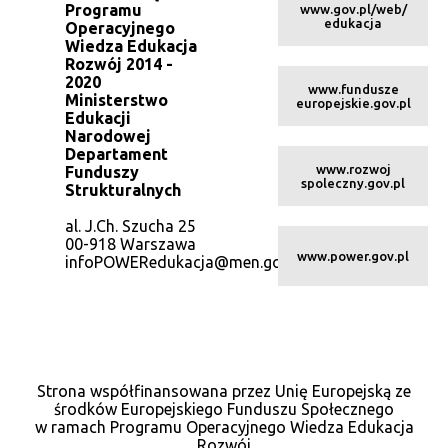
Programu
www.gov.pl/web/
edukacja
Operacyjnego
Wiedza Edukacja
Rozwój 2014 -
2020
www.fundusze
Ministerstwo
europejskie.gov.pl
Edukacji
Narodowej
Departament
www.rozwoj
Funduszy
spoleczny.gov.pl
Strukturalnych
al. J.Ch. Szucha 25
00-918 Warszawa
www.power.gov.pl
infoPOWERedukacja@men.gov.pl
Strona współfinansowana przez Unię Europejską ze
środków Europejskiego Funduszu Społecznego
w ramach Programu Operacyjnego Wiedza Edukacja
Rozwój