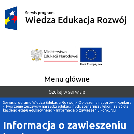
Menu główne
Szukaj w serwisie
Serwis programu Wiedza Edukacja Rozwój
>
Ogłoszenia naborów
>
Konkurs
- Tworzenie zestawów narzędzi edukacyjnych, scenariuszy lekcji i zajęć dla
każdego etapu edukacyjnego
>
Informacja o zawieszeniu konkursu
Informacja o zawieszeniu