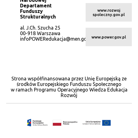
Departament
www.rozwoj
Funduszy
spoleczny.gov.pl
Strukturalnych
al. J.Ch. Szucha 25
00-918 Warszawa
www.power.gov.pl
infoPOWERedukacja@men.gov.pl
Strona współfinansowana przez Unię Europejską ze
środków Europejskiego Funduszu Społecznego
w ramach Programu Operacyjnego Wiedza Edukacja
Rozwój