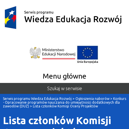
Menu główne
Szukaj w serwisie
Serwis programu Wiedza Edukacja Rozwój
>
Ogłoszenia naborów
>
Konkurs
- Opracowanie programów nauczania do umiejętności dodatkowych dla
zawodów (DUZ)
>
Lista członków Komisji Oceny Projektów
Lista członków Komisji