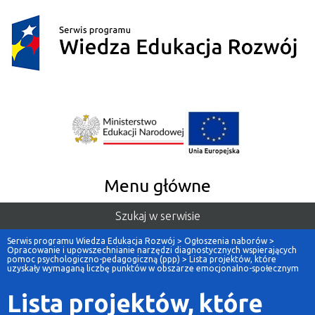
Menu główne
Szukaj w serwisie
Serwis programu Wiedza Edukacja Rozwój
>
Ogłoszenia naborów
>
Opracowanie i upowszechnianie narzędzi diagnostycznych wspierających
pomoc psychologiczno-pedagogiczną (ppp)
>
Lista projektów, które
uzyskały wymaganą liczbę punktów w obszarze emocjonalno-społecznym
Lista projektów, które