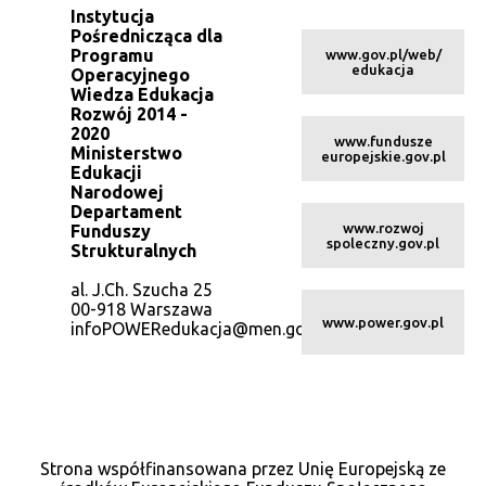
Instytucja
Pośrednicząca dla
Programu
www.gov.pl/web/
edukacja
Operacyjnego
Wiedza Edukacja
Rozwój 2014 -
2020
www.fundusze
Ministerstwo
europejskie.gov.pl
Edukacji
Narodowej
Departament
www.rozwoj
Funduszy
spoleczny.gov.pl
Strukturalnych
al. J.Ch. Szucha 25
00-918 Warszawa
www.power.gov.pl
infoPOWERedukacja@men.gov.pl
Strona współfinansowana przez Unię Europejską ze