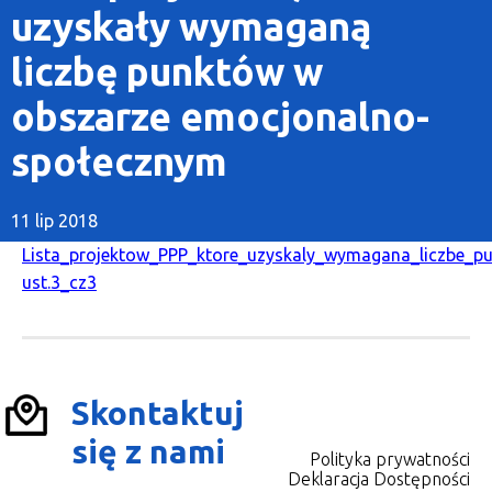
uzyskały wymaganą
liczbę punktów w
obszarze emocjonalno-
społecznym
11 lip 2018
Lista_projektow_PPP_ktore_uzyskaly_wymagana_liczbe_pu
ust.3_cz3
Skontaktuj
się z nami
Polityka prywatności
Deklaracja Dostępności