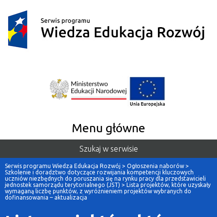
Menu główne
Szukaj w serwisie
Serwis programu Wiedza Edukacja Rozwój
>
Ogłoszenia naborów
>
Szkolenie i doradztwo dotyczące rozwijania kompetencji kluczowych
uczniów niezbędnych do poruszania się na rynku pracy dla przedstawicieli
jednostek samorządu terytorialnego (JST)
>
Lista projektów, które uzyskały
wymaganą liczbę punktów, z wyróżnieniem projektów wybranych do
dofinansowania – aktualizacja