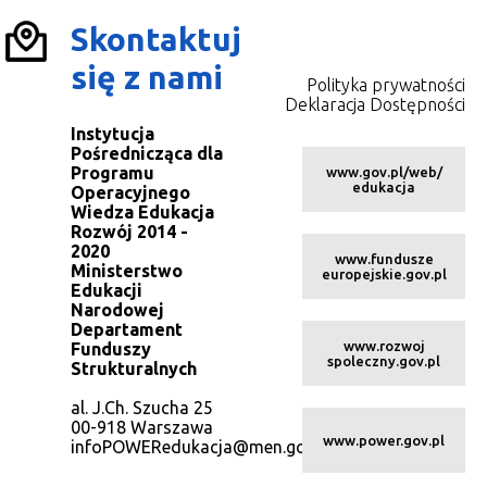
Skontaktuj
się z nami
Polityka prywatności
Deklaracja Dostępności
Instytucja
Pośrednicząca dla
Programu
www.gov.pl/web/
edukacja
Operacyjnego
Wiedza Edukacja
Rozwój 2014 -
2020
www.fundusze
Ministerstwo
europejskie.gov.pl
Edukacji
Narodowej
Departament
www.rozwoj
Funduszy
spoleczny.gov.pl
Strukturalnych
al. J.Ch. Szucha 25
00-918 Warszawa
www.power.gov.pl
infoPOWERedukacja@men.gov.pl