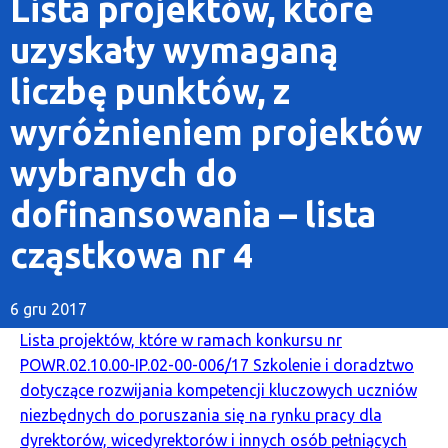
Lista projektów, które
uzyskały wymaganą
liczbę punktów, z
wyróżnieniem projektów
wybranych do
dofinansowania – lista
cząstkowa nr 4
6 gru 2017
Lista projektów, które w ramach konkursu nr
POWR.02.10.00-IP.02-00-006/17 Szkolenie i doradztwo
dotyczące rozwijania kompetencji kluczowych uczniów
niezbędnych do poruszania się na rynku pracy dla
dyrektorów, wicedyrektorów i innych osób pełniących