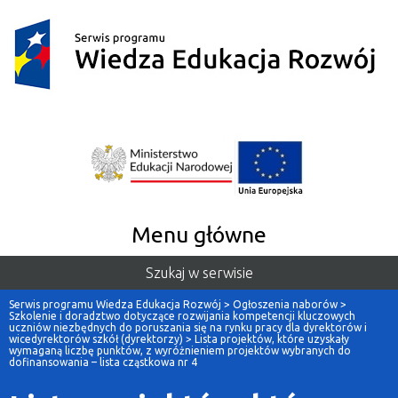
Menu główne
Szukaj w serwisie
Serwis programu Wiedza Edukacja Rozwój
>
Ogłoszenia naborów
>
Szkolenie i doradztwo dotyczące rozwijania kompetencji kluczowych
uczniów niezbędnych do poruszania się na rynku pracy dla dyrektorów i
wicedyrektorów szkół (dyrektorzy)
>
Lista projektów, które uzyskały
wymaganą liczbę punktów, z wyróżnieniem projektów wybranych do
dofinansowania – lista cząstkowa nr 4