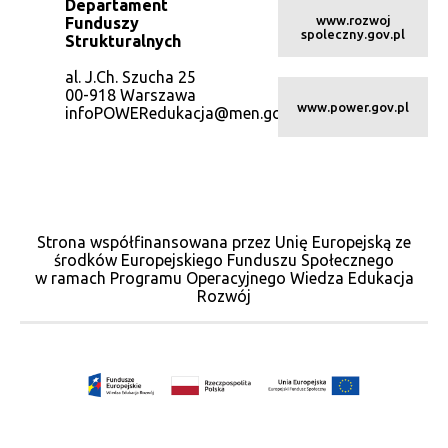
Departament
www.rozwoj
Funduszy
spoleczny.gov.pl
Strukturalnych
al. J.Ch. Szucha 25
00-918 Warszawa
www.power.gov.pl
infoPOWERedukacja@men.gov.pl
Strona współfinansowana przez Unię Europejską ze
środków Europejskiego Funduszu Społecznego
w ramach Programu Operacyjnego Wiedza Edukacja
Rozwój