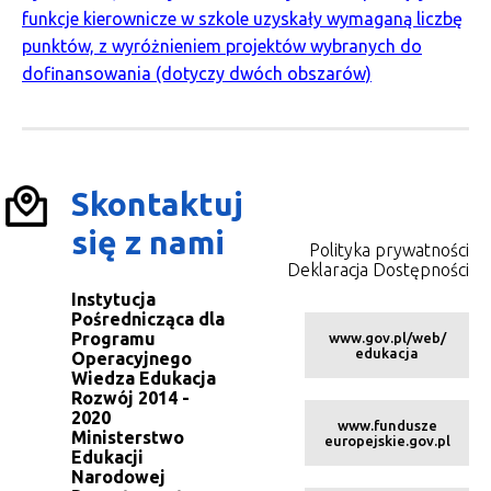
funkcje kierownicze w szkole uzyskały wymaganą liczbę
punktów, z wyróżnieniem projektów wybranych do
dofinansowania (dotyczy dwóch obszarów)
Skontaktuj
się z nami
Polityka prywatności
Deklaracja Dostępności
Instytucja
Pośrednicząca dla
Programu
www.gov.pl/web/
edukacja
Operacyjnego
Wiedza Edukacja
Rozwój 2014 -
2020
www.fundusze
Ministerstwo
europejskie.gov.pl
Edukacji
Narodowej