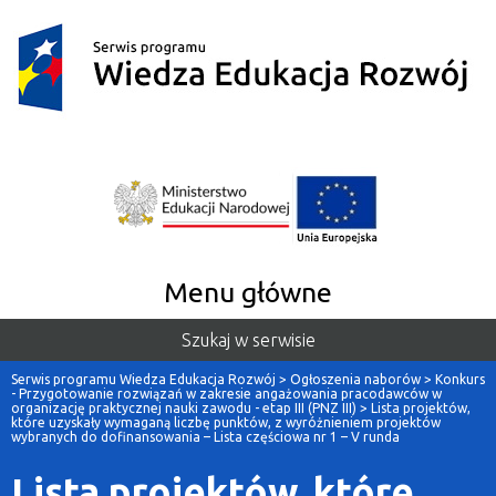
Menu główne
Szukaj w serwisie
Serwis programu Wiedza Edukacja Rozwój
>
Ogłoszenia naborów
>
Konkurs
- Przygotowanie rozwiązań w zakresie angażowania pracodawców w
organizację praktycznej nauki zawodu - etap III (PNZ III)
>
Lista projektów,
które uzyskały wymaganą liczbę punktów, z wyróżnieniem projektów
wybranych do dofinansowania – Lista częściowa nr 1 – V runda
Lista projektów, które