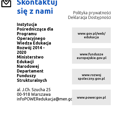
Skontaktuj
się z nami
Polityka prywatności
Deklaracja Dostępności
Instytucja
Pośrednicząca dla
Programu
www.gov.pl/web/
edukacja
Operacyjnego
Wiedza Edukacja
Rozwój 2014 -
2020
www.fundusze
Ministerstwo
europejskie.gov.pl
Edukacji
Narodowej
Departament
www.rozwoj
Funduszy
spoleczny.gov.pl
Strukturalnych
al. J.Ch. Szucha 25
00-918 Warszawa
www.power.gov.pl
infoPOWERedukacja@men.gov.pl