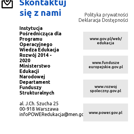
Skontaktuj
się z nami
Polityka prywatności
Deklaracja Dostępności
Instytucja
Pośrednicząca dla
Programu
www.gov.pl/web/
edukacja
Operacyjnego
Wiedza Edukacja
Rozwój 2014 -
2020
www.fundusze
Ministerstwo
europejskie.gov.pl
Edukacji
Narodowej
Departament
www.rozwoj
Funduszy
spoleczny.gov.pl
Strukturalnych
al. J.Ch. Szucha 25
00-918 Warszawa
www.power.gov.pl
infoPOWERedukacja@men.gov.pl