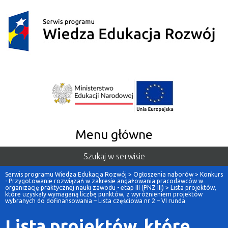
Menu główne
Szukaj w serwisie
Serwis programu Wiedza Edukacja Rozwój
>
Ogłoszenia naborów
>
Konkurs
- Przygotowanie rozwiązań w zakresie angażowania pracodawców w
organizację praktycznej nauki zawodu - etap III (PNZ III)
>
Lista projektów,
które uzyskały wymaganą liczbę punktów, z wyróżnieniem projektów
wybranych do dofinansowania – Lista częściowa nr 2 – VI runda
Lista projektów, które