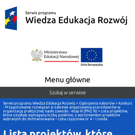
Menu główne
Szukaj w serwisie
Serwis programu Wiedza Edukacja Rozwój
>
Ogłoszenia naborów
>
Konkurs
- Przygotowanie rozwiązań w zakresie angażowania pracodawców w
organizację praktycznej nauki zawodu - etap III (PNZ III)
>
Lista projektów,
które uzyskały wymaganą liczbę punktów, z wyróżnieniem projektów
wybranych do dofinansowania – Lista częściowa nr 4 – I runda
Lista projektów, które