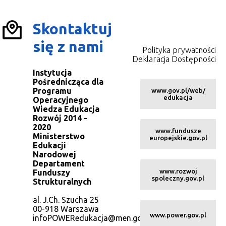
Skontaktuj
się z nami
Polityka prywatności
Deklaracja Dostępności
Instytucja
Pośrednicząca dla
Programu
www.gov.pl/web/
edukacja
Operacyjnego
Wiedza Edukacja
Rozwój 2014 -
2020
www.fundusze
Ministerstwo
europejskie.gov.pl
Edukacji
Narodowej
Departament
www.rozwoj
Funduszy
spoleczny.gov.pl
Strukturalnych
al. J.Ch. Szucha 25
00-918 Warszawa
www.power.gov.pl
infoPOWERedukacja@men.gov.pl