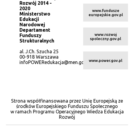
Rozwój 2014 -
2020
www.fundusze
Ministerstwo
europejskie.gov.pl
Edukacji
Narodowej
Departament
www.rozwoj
Funduszy
spoleczny.gov.pl
Strukturalnych
al. J.Ch. Szucha 25
00-918 Warszawa
www.power.gov.pl
infoPOWERedukacja@men.gov.pl
Strona współfinansowana przez Unię Europejską ze
środków Europejskiego Funduszu Społecznego
w ramach Programu Operacyjnego Wiedza Edukacja
Rozwój