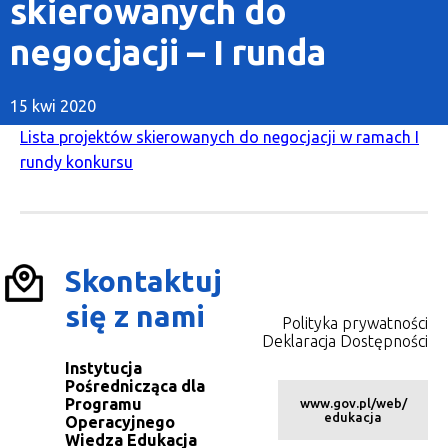
skierowanych do
negocjacji – I runda
15 kwi 2020
Lista projektów skierowanych do negocjacji w ramach I
rundy konkursu
Skontaktuj
się z nami
Polityka prywatności
Deklaracja Dostępności
Instytucja
Pośrednicząca dla
Programu
www.gov.pl/web/
edukacja
Operacyjnego
Wiedza Edukacja