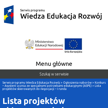
Menu główne
Szukaj w serwisie
Serwis programu Wiedza Edukacja Rozwój
>
Ogłoszenia naborów
>
Konkurs
– Asystent ucznia ze specjalnymi potrzebami edukacyjnymi (ASPE)
>
Lista
projektów skierowanych do negocjacji – I runda
Lista projektów