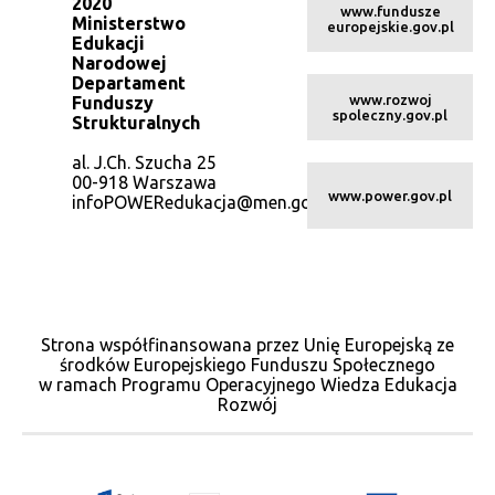
2020
www.fundusze
Ministerstwo
europejskie.gov.pl
Edukacji
Narodowej
Departament
www.rozwoj
Funduszy
spoleczny.gov.pl
Strukturalnych
al. J.Ch. Szucha 25
00-918 Warszawa
www.power.gov.pl
infoPOWERedukacja@men.gov.pl
Strona współfinansowana przez Unię Europejską ze
środków Europejskiego Funduszu Społecznego
w ramach Programu Operacyjnego Wiedza Edukacja
Rozwój