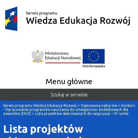
Menu główne
Szukaj w serwisie
Serwis programu Wiedza Edukacja Rozwój
>
Ogłoszenia naborów
>
Konkurs
- Opracowanie programów nauczania do umiejętności dodatkowych dla
zawodów (DUZ)
>
Lista projektów skierowanych do negocjacji – IV runda
Lista projektów