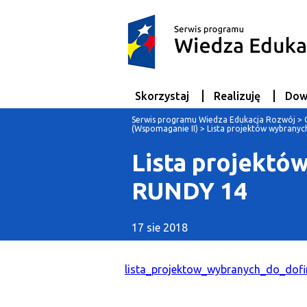
Skorzystaj
Realizuję
Dow
Serwis programu Wiedza Edukacja Rozwój
>
(Wspomaganie II)
>
Lista projektów wybrany
Lista projektó
RUNDY 14
17 sie 2018
lista_projektow_wybranych_do_do