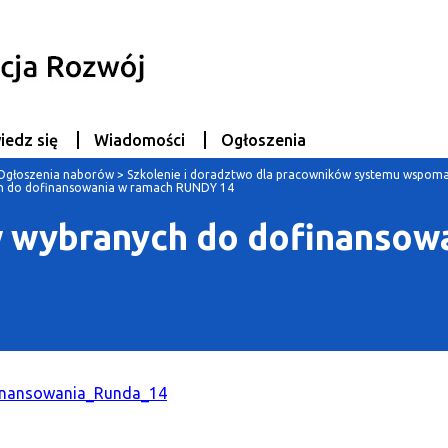
iedz się
Wiadomości
Ogłoszenia
Ogłoszenia naborów
>
Szkolenie i doradztwo dla pracowników systemu wspoma
ch do dofinansowania w ramach RUNDY 14
w wybranych do dofinansow
finansowania_Runda_14