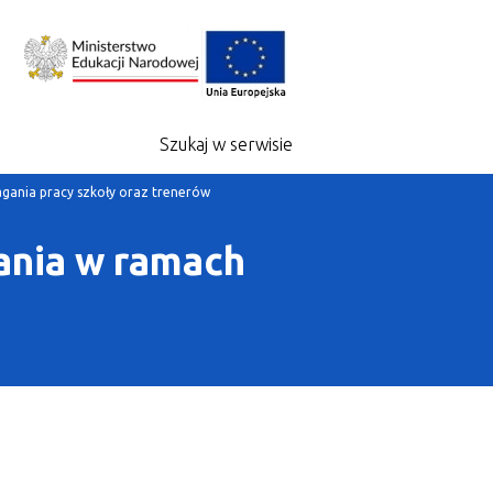
Szukaj w serwisie
gania pracy szkoły oraz trenerów
ania w ramach