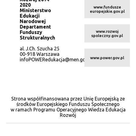
2020
www.fundusze
Ministerstwo
europejskie.gov.pl
Edukacji
Narodowej
Departament
www.rozwoj
Funduszy
spoleczny.gov.pl
Strukturalnych
al. J.Ch. Szucha 25
00-918 Warszawa
www.power.gov.pl
infoPOWERedukacja@men.gov.pl
Strona współfinansowana przez Unię Europejską ze
środków Europejskiego Funduszu Społecznego
w ramach Programu Operacyjnego Wiedza Edukacja
Rozwój