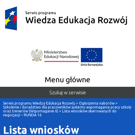
Menu główne
Szukaj w serwisie
Serwis programu Wiedza Edukacja Rozwój
>
Ogłoszenia naborów
>
Szkolenie i doradztwo dla pracowników systemu wspomagania pracy szkoły
oraz trenerów (Wspomaganie II)
>
Lista wniosków skierowanych do
negocjacji – RUNDA 16
Lista wniosków