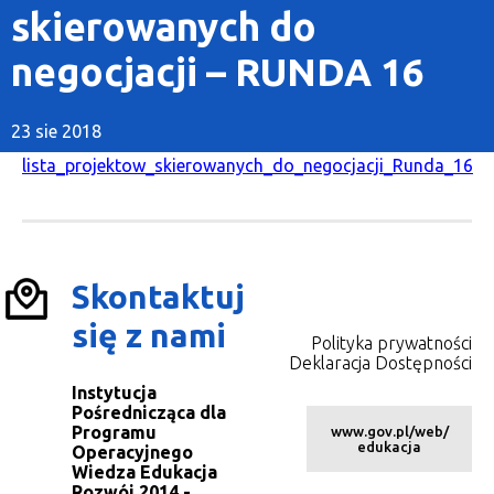
skierowanych do
negocjacji – RUNDA 16
23 sie 2018
lista_projektow_skierowanych_do_negocjacji_Runda_16
Skontaktuj
się z nami
Polityka prywatności
Deklaracja Dostępności
Instytucja
Pośrednicząca dla
Programu
www.gov.pl/web/
edukacja
Operacyjnego
Wiedza Edukacja
Rozwój 2014 -