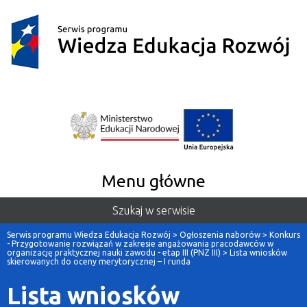
Menu główne
Szukaj w serwisie
Serwis programu Wiedza Edukacja Rozwój
>
Ogłoszenia naborów
>
Konkurs
- Przygotowanie rozwiązań w zakresie angażowania pracodawców w
organizację praktycznej nauki zawodu - etap III (PNZ III)
>
Lista wniosków
skierowanych do oceny merytorycznej – I runda
Lista wniosków