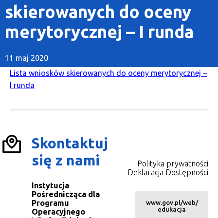
skierowanych do oceny
merytorycznej – I runda
11 maj 2020
Lista wniosków skierowanych do oceny merytorycznej –
I runda
Skontaktuj
się z nami
Polityka prywatności
Deklaracja Dostępności
Instytucja
Pośrednicząca dla
Programu
www.gov.pl/web/
edukacja
Operacyjnego