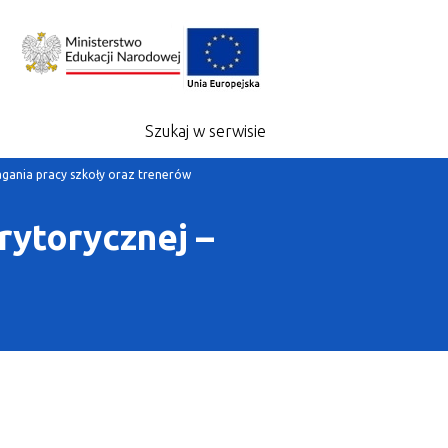
Szukaj w serwisie
gania pracy szkoły oraz trenerów
rytorycznej –