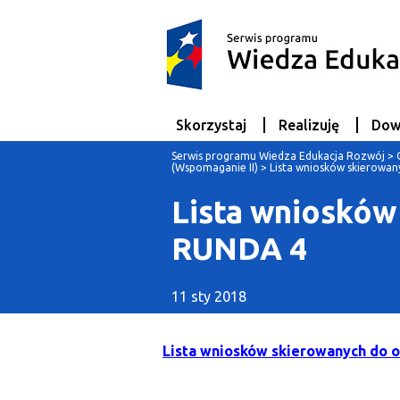
Skorzystaj
Realizuję
Dow
Serwis programu Wiedza Edukacja Rozwój
>
(Wspomaganie II)
>
Lista wniosków skierowa
Lista wniosków
RUNDA 4
11 sty 2018
Lista wniosków skierowanych do 