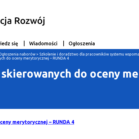
iedz się
Wiadomości
Ogłoszenia
Ogłoszenia naborów
>
Szkolenie i doradztwo dla pracowników systemu wspoma
nych do oceny merytorycznej – RUNDA 4
 skierowanych do oceny me
oceny merytorycznej – RUNDA 4