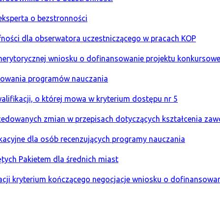
eksperta o bezstronności
ufności dla obserwatora uczestniczącego w pracach KOP
y merytorycznej wniosku o dofinansowanie projektu konkurs
acowania programów nauczania
alifikacji, o której mowa w kryterium dostępu nr 5
procedowanych zmian w przepisach dotyczących kształcenia z
ikacyjne dla osób recenzujących programy nauczania
ętych Pakietem dla średnich miast
ikacji kryterium kończącego negocjacje wniosku o dofinansow