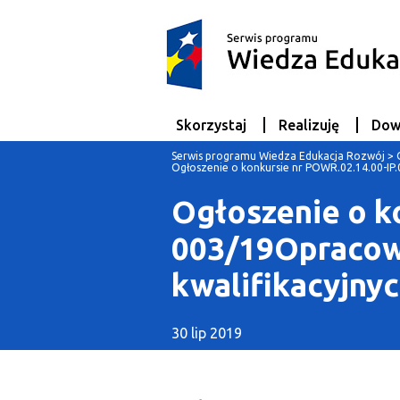
Skorzystaj
Realizuję
Dow
Serwis programu Wiedza Edukacja Rozwój
>
Ogłoszenie o konkursie nr POWR.02.14.00-I
Ogłoszenie o k
003/19Opraco
kwalifikacyjny
30 lip 2019