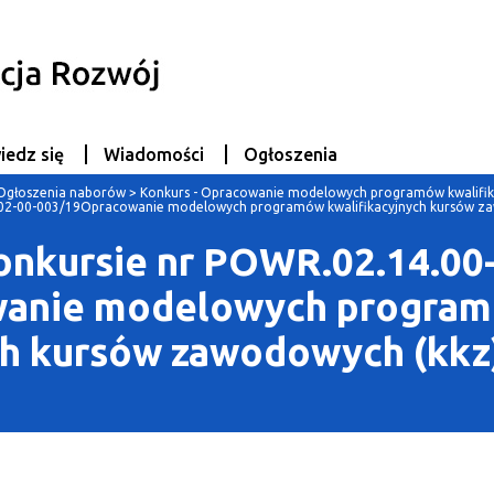
iedz się
Wiadomości
Ogłoszenia
Ogłoszenia naborów
>
Konkurs - Opracowanie modelowych programów kwalifik
P.02-00-003/19Opracowanie modelowych programów kwalifikacyjnych kursów z
onkursie nr POWR.02.14.00-
wanie modelowych progra
ch kursów zawodowych (kkz