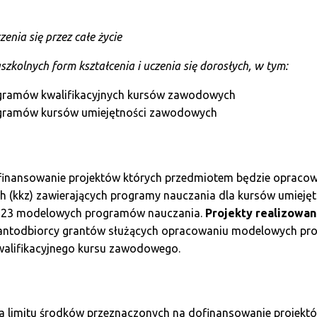
enia się przez całe życie
szkolnych form kształcenia i uczenia się dorosłych, w tym:
ramów kwalifikacyjnych kursów zawodowych
gramów kursów umiejętności zawodowych
ofinansowanie projektów których przedmiotem będzie opra
h (kkz) zawierających programy nauczania dla kursów umieję
223 modelowych programów nauczania.
Projekty realizowa
grantodbiorcy grantów służących opracowaniu modelowych pro
alifikacyjnego kursu zawodowego.
nia limitu środków przeznaczonych na dofinansowanie projek