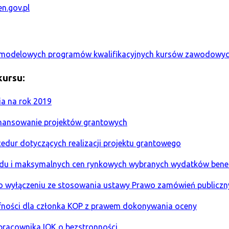
n.gov.pl
 modelowych programów kwalifikacyjnych kursów zawodowych
kursu:
ia na rok 2019
inansowanie projektów grantowych
cedur dotyczących realizacji projektu grantowego
ardu i maksymalnych cen rynkowych wybranych wydatków benef
 o wyłączeniu ze stosowania ustawy Prawo zamówień publiczn
oufności dla członka KOP z prawem dokonywania oceny
 pracownika IOK o bezstronności