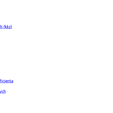
 (kkz)
icjenta
ych