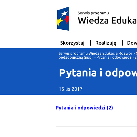
Skorzystaj
Realizuję
Dow
Serwis programu Wiedza Edukacja Rozwój
>
pedagogiczną (ppp)
>
Pytania i odpowiedzi (2
Pytania i odpow
15 lis 2017
Pytania i odpowiedzi (2)