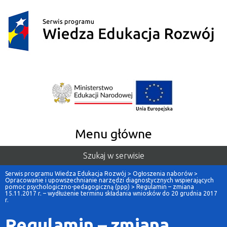
Menu główne
Szukaj w serwisie
Serwis programu Wiedza Edukacja Rozwój
>
Ogłoszenia naborów
>
Opracowanie i upowszechnianie narzędzi diagnostycznych wspierających
pomoc psychologiczno-pedagogiczną (ppp)
>
Regulamin – zmiana
15.11.2017 r. – wydłużenie terminu składania wniosków do 20 grudnia 2017
r.
Regulamin – zmiana