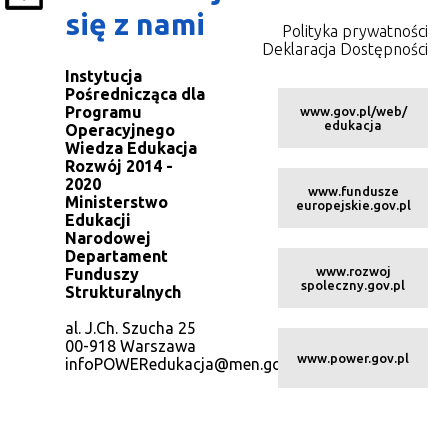
się z nami
Polityka prywatności
Deklaracja Dostępności
Instytucja
Pośrednicząca dla
Programu
www.gov.pl/web/
edukacja
Operacyjnego
Wiedza Edukacja
Rozwój 2014 -
2020
www.fundusze
Ministerstwo
europejskie.gov.pl
Edukacji
Narodowej
Departament
www.rozwoj
Funduszy
spoleczny.gov.pl
Strukturalnych
al. J.Ch. Szucha 25
00-918 Warszawa
www.power.gov.pl
infoPOWERedukacja@men.gov.pl