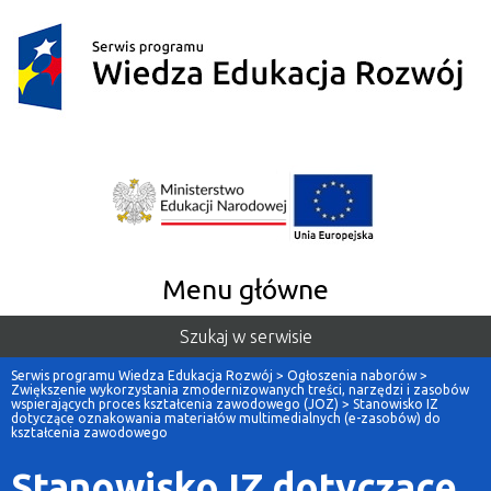
Menu główne
Szukaj w serwisie
Serwis programu Wiedza Edukacja Rozwój
>
Ogłoszenia naborów
>
Zwiększenie wykorzystania zmodernizowanych treści, narzędzi i zasobów
wspierających proces kształcenia zawodowego (JOZ)
>
Stanowisko IZ
dotyczące oznakowania materiałów multimedialnych (e-zasobów) do
kształcenia zawodowego
Stanowisko IZ dotyczące