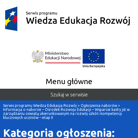
Menu główne
Szukaj w serwisie
Serwis programu Wiedza Edukacja Rozwój
>
Ogłoszenia naborów
>
Informacja o naborze – Ośrodek Rozwoju Edukacji – Wsparcie kadry jst w
zarządzaniu oświatą ukierunkowanym na rozwój szkół i kompetencji
kluczowych uczniów – etap II
Kategoria ogłoszenia: