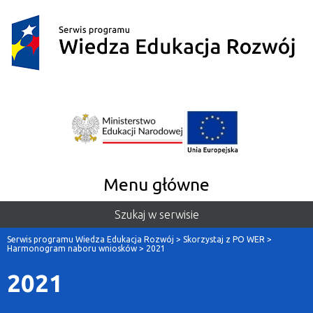
Menu główne
Szukaj w serwisie
Serwis programu Wiedza Edukacja Rozwój
>
Skorzystaj z PO WER
>
Harmonogram naboru wniosków
>
2021
2021