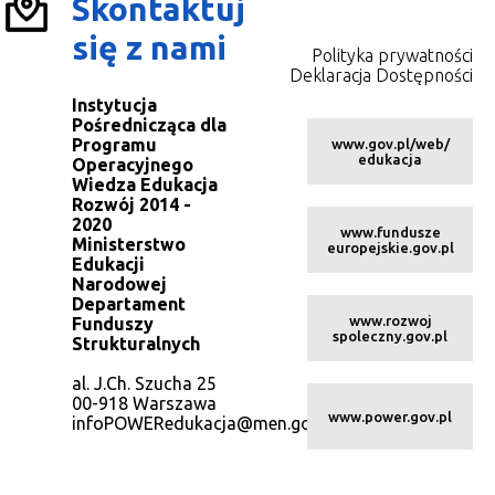
Skontaktuj
się z nami
Polityka prywatności
Deklaracja Dostępności
Instytucja
Pośrednicząca dla
Programu
www.gov.pl/web/
edukacja
Operacyjnego
Wiedza Edukacja
Rozwój 2014 -
2020
www.fundusze
Ministerstwo
europejskie.gov.pl
Edukacji
Narodowej
Departament
www.rozwoj
Funduszy
spoleczny.gov.pl
Strukturalnych
al. J.Ch. Szucha 25
00-918 Warszawa
www.power.gov.pl
infoPOWERedukacja@men.gov.pl