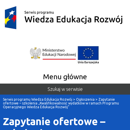
Menu główne
Szukaj w serwisie
Serwis programu Wiedza Edukacja Rozwój
>
Ogłoszenia
>
Zapytanie
ofertowe – szkolenia „Kwalifikowalność wydatków w ramach Programu
Operacyjnego Wiedza Edukacja Rozwój”
Zapytanie ofertowe –